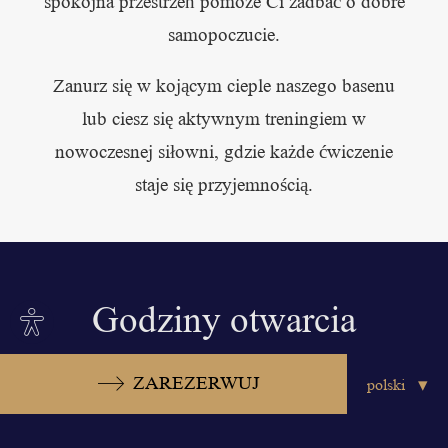
spokojna przestrzeń pomoże Ci zadbać o dobre
samopoczucie.
Zanurz się w kojącym cieple naszego basenu
lub ciesz się aktywnym treningiem w
nowoczesnej siłowni, gdzie każde ćwiczenie
staje się przyjemnością.
Site
Godziny otwarcia
settings
Poniedziałek – piątek
od 6:00 do 22:00*
ZAREZERWUJ
Sobota – niedziela
od 7:00 do 21:00*
*W piątki, soboty i niedziele dzieci