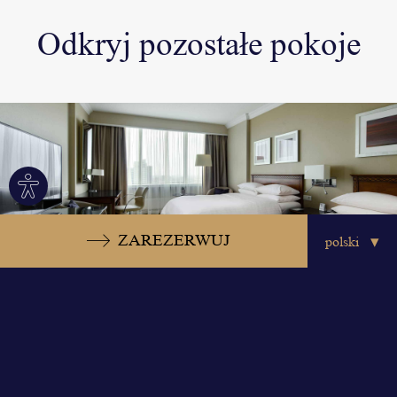
Odkryj pozostałe pokoje
Site
settings
ZAREZERWUJ
Zarezerwuj teraz
PLN
850
zarezerwuj od
Executive room