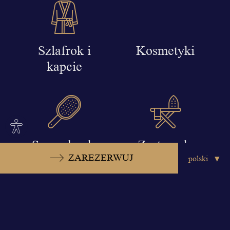
Szlafrok i
Kosmetyki
kapcie
Site
settings
Suszarkę do
Zestaw do
ZAREZERWUJ
włosów
prasowania